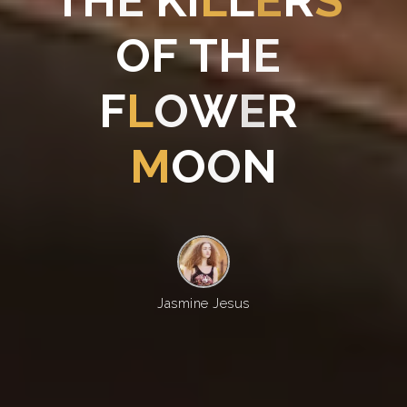
T
H
E
K
I
L
L
E
R
S
O
F
T
H
E
F
L
O
W
E
R
M
O
O
N
Jasmine Jesus