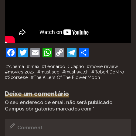
F
T
E
W
C
T
P
a
w
m
h
o
el
ar
#
cinema
#
imax
#
Leonardo DiCaprio
#
movie review
c
itt
ai
at
p
e
til
#
movies 2023
#
must see
#
must watch
#
Robert DeNiro
#
Scorsese
#
The Killers Of The Flower Moon
e
er
l
s
y
gr
h
b
A
Li
a
ar
Deixe um comentário
o
p
n
m
O seu endereço de email não será publicado.
o
p
k
Campos obrigatórios marcados com
*
k