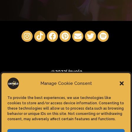
@2023Unyolo
Manage Cookie Consent
To provide the best experiences, we use technologies like
cookies to store and/or access device information. Consenting to
these technologies will allow us to process data such as browsing
Privacy Policy
behavior or unique IDs on this site. Not consenting or withdrawing
consent, may adversely affect certain features and functions.
Cookie Policy (EU)