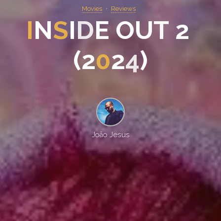
Movies
Reviews
I
N
S
I
D
E
O
U
T
2
(
2
0
2
4
)
João Jesus