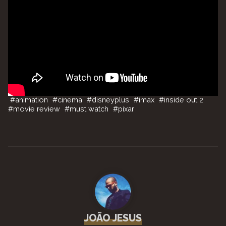
#
animation
#
cinema
#
disneyplus
#
imax
#
inside out 2
#
movie review
#
must watch
#
pixar
JOÃO JESUS