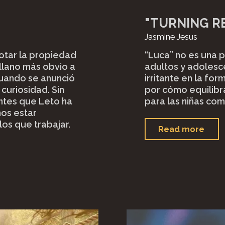
"TURNING R
Jasmine Jesus
otar la propiedad
“Luca” no es una p
llano más obvio a
adultos y adolesce
cuando se anunció
irritante en la for
curiosidad. Sin
por cómo equilibr
ntes que Leto ha
para las niñas com
mos estar
los que trabajar.
"
"Tu
Read more
Red