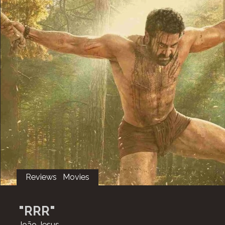
Reviews
Movies
"RRR"
João Jesus