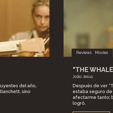
Reviews
Movies
"
THE WHALE
João Jesus
luyentes del año,
Después de ver “T
lanchett, sino
estaba seguro de 
afectarme tanto; 
logró.