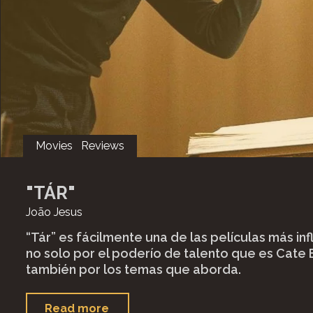
Movies
Reviews
"TÁR"
João Jesus
“Tár” es fácilmente una de las películas más inf
no solo por el poderío de talento que es Cate B
también por los temas que aborda.
""Tár""
Read more