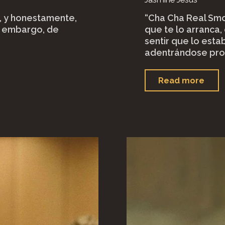
, y honestamente,
“Cha Cha Real Smo
in embargo, de
que te lo arranca,
sentir que lo esta
adentrándose pro
""C
Read more
Cha
Rea
Smo