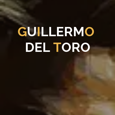
G
U
I
L
L
E
R
M
O
D
E
L
T
O
R
O