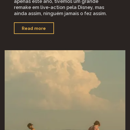
apenas este ano, tivemos um grande
remake em live-action pela Disney, mas
ainda assim, ninguém jamais o fez assim.
""Guillermo
Read more
del
Toro's
Pinocchio""